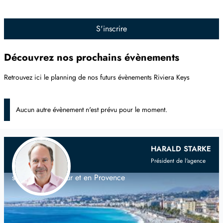
S'inscrire
Découvrez nos prochains évènements
Retrouvez ici le planning de nos futurs évènements Riviera Keys
Aucun autre évènement n'est prévu pour le moment.
Votre agence immobilière
franco-
HARALD STARKE
scandinave
Président de l'agence
sur la Côte d'Azur et en Provence