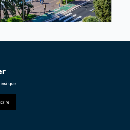
er
insi que