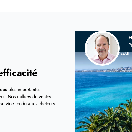
H
Votre agence 
P
sur la Côte d'Azur
fficacité
 des plus importantes
ur. Nos milliers de ventes
t service rendu aux acheteurs