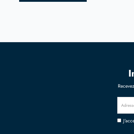
I
Recevez
J'acc