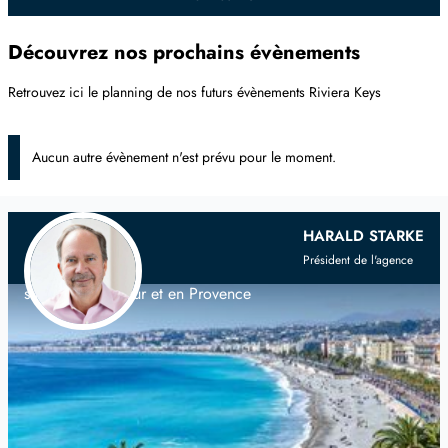
Découvrez nos prochains évènements
Retrouvez ici le planning de nos futurs évènements Riviera Keys
Aucun autre évènement n'est prévu pour le moment.
Votre agence immobilière
franco-
HARALD STARKE
scandinave
Président de l'agence
sur la Côte d'Azur et en Provence