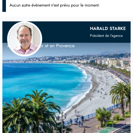
Aucun autre évènement n'est prévu pour le moment.
Votre agence immobilière
franco-
HARALD STARKE
scandinave
Président de l'agence
sur la Côte d'Azur et en Provence