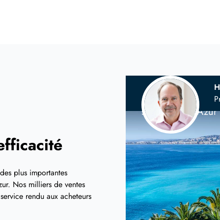
H
Votre agence 
P
sur la Côte d'Azur
fficacité
 des plus importantes
ur. Nos milliers de ventes
t service rendu aux acheteurs