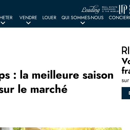
HETER
VENDRE
LOUER
QUI SOMMES-NOUS
CONCIER
V
fr
s : la meilleure saison
sur
sur le marché