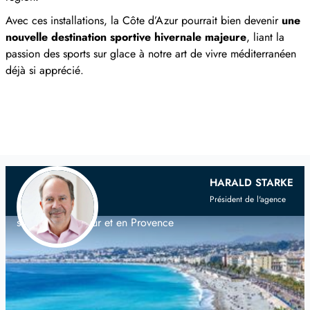
Avec ces installations, la Côte d’Azur pourrait bien devenir
une
nouvelle destination sportive hivernale majeure
, liant la
passion des sports sur glace à notre art de vivre méditerranéen
déjà si apprécié.
Votre agence immobilière
franco-
HARALD STARKE
scandinave
Président de l'agence
sur la Côte d'Azur et en Provence