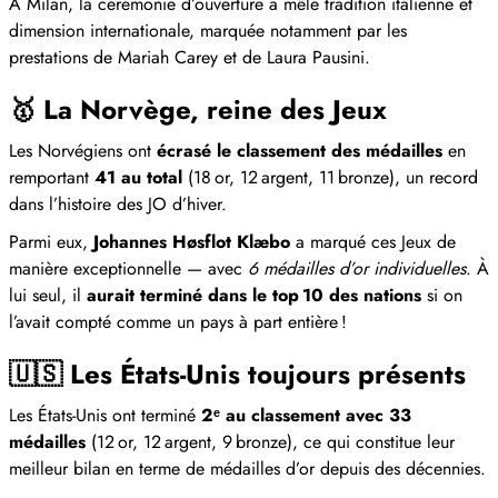
À Milan, la cérémonie d’ouverture a mêlé tradition italienne et
dimension internationale, marquée notamment par les
prestations de Mariah Carey et de Laura Pausini.
🥇
La Norvège, reine des Jeux
Les Norvégiens ont
écrasé le classement des médailles
en
remportant
41 au total
(18 or, 12 argent, 11 bronze), un record
dans l’histoire des JO d’hiver.
Parmi eux,
Johannes Høsflot Klæbo
a marqué ces Jeux de
manière exceptionnelle — avec
6 médailles d’or individuelles
. À
lui seul, il
aurait terminé dans le top 10 des nations
si on
l’avait compté comme un pays à part entière !
🇺🇸
Les États‑Unis toujours présents
Les États‑Unis ont terminé
2ᵉ au classement avec 33
médailles
(12 or, 12 argent, 9 bronze), ce qui constitue leur
meilleur bilan en terme de médailles d’or depuis des décennies.