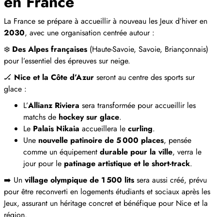
en France
La France se prépare à accueillir à nouveau les Jeux d’hiver en
2030
, avec une organisation centrée autour :
❄️
Des Alpes françaises
(Haute‑Savoie, Savoie, Briançonnais)
pour l’essentiel des épreuves sur neige.
🏒
Nice et la Côte d’Azur
seront au centre des sports sur
glace :
L’
Allianz Riviera
sera transformée pour accueillir les
matchs de
hockey sur glace
.
Le
Palais Nikaia
accueillera le
curling
.
Une
nouvelle patinoire de 5 000 places
, pensée
comme un équipement
durable pour la ville
, verra le
jour pour le
patinage artistique et le short‑track
.
➡️ Un
village olympique de 1 500 lits
sera aussi créé, prévu
pour être reconverti en logements étudiants et sociaux après les
Jeux, assurant un héritage concret et bénéfique pour Nice et la
région.