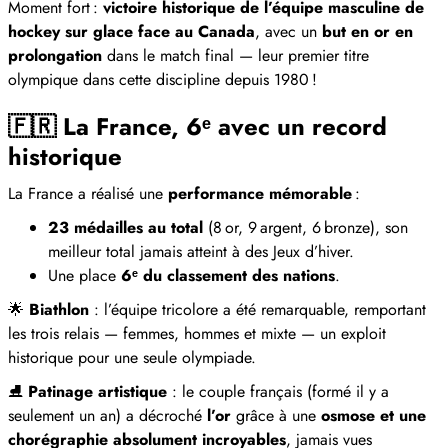
Moment fort :
victoire historique de l’équipe masculine de
hockey sur glace face au Canada
, avec un
but en or en
prolongation
dans le match final — leur premier titre
olympique dans cette discipline depuis 1980 !
🇫🇷
La France, 6ᵉ avec un record
historique
La France a réalisé une
performance mémorable
:
23 médailles au total
(8 or, 9 argent, 6 bronze), son
meilleur total jamais atteint à des Jeux d’hiver.
Une place
6ᵉ du classement des nations
.
🌟
Biathlon
: l’équipe tricolore a été remarquable, remportant
les trois relais — femmes, hommes et mixte — un exploit
historique pour une seule olympiade.
⛸️
Patinage artistique
: le couple français (formé il y a
seulement un an) a décroché
l’or
grâce à une
osmose et une
chorégraphie absolument incroyables
, jamais vues