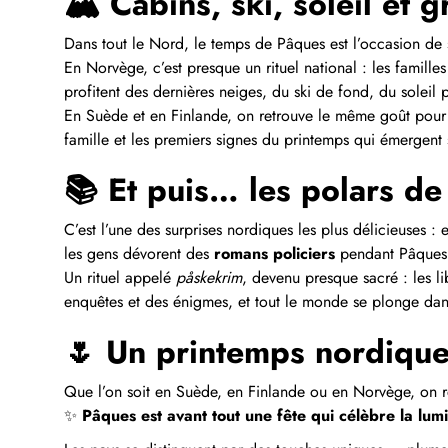
🏔️ Cabins, ski, soleil et
Dans tout le Nord, le temps de Pâques est l’occasion de 
En Norvège, c’est presque un rituel national : les famille
profitent des dernières neiges, du ski de fond, du soleil 
En Suède et en Finlande, on retrouve le même goût pour l
famille et les premiers signes du printemps qui émergent 
📚 Et puis… les polars d
C’est l’une des surprises nordiques les plus délicieuses :
les gens dévorent des
romans policiers
pendant Pâques
Un rituel appelé
påskekrim
, devenu presque sacré : les lib
enquêtes et des énigmes, et tout le monde se plonge dan
🌷 Un printemps nordique 
Que l’on soit en Suède, en Finlande ou en Norvège, on r
✨
Pâques est avant tout une fête qui célèbre la lumiè