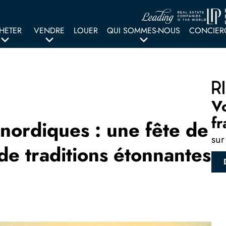
HETER
VENDRE
LOUER
QUI SOMMES-NOUS
CONCIER
V
fr
nordiques : une fête de
sur
de traditions étonnantes