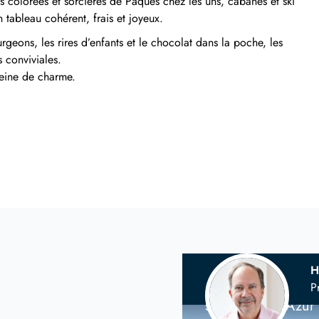
 colorées et sorcières de Pâques chez les uns, cabanes et ski
 tableau cohérent, frais et joyeux.
rgeons, les rires d’enfants et le chocolat dans la poche, les
 conviviales.
eine de charme.
H
Votre agence 
P
sur la Côte d'Azur