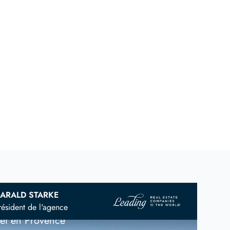
ARALD STARKE
immobilière
franco-scandinave
résident de l'agence
 et en Provence