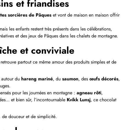
sins et friandises
ites sorcières de Pâques
et vont de maison en maison offrir
is les enfants restent très présents dans les célébrations,
 créatives et des jeux de Pâques dans les chalets de montagne.
îche et conviviale
n retrouve partout ce même amour des produits simples et de
t autour du
hareng mariné
, du
saumon
, des
œufs décorés
,
ouges.
 pensés pour les journées en montagne :
agneau rôti
,
des… et bien sûr, l’incontournable
Kvikk Lunsj
, ce chocolat
e, de douceur et de simplicité.